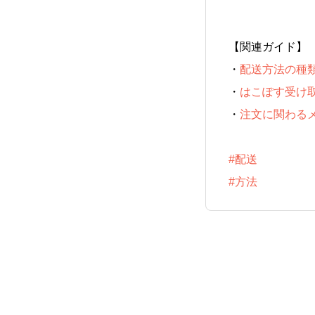
【関連ガイド】
・
配送方法の種
・
はこぽす受け
・
注文に関わる
#配送
#方法