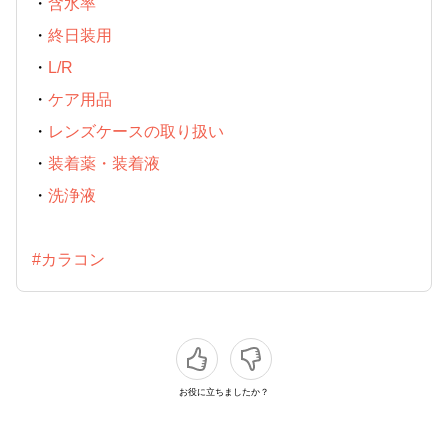
・
含水率
・
終日装用
・
L/R
・
ケア用品
・
レンズケースの取り扱い
・
装着薬・装着液
・
洗浄液
#カラコン
お役に立ちましたか？