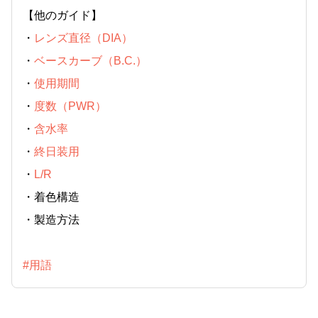
【他のガイド】
・
レンズ直径（DIA）
・
ベースカーブ（B.C.）
・
使用期間
・
度数（PWR）
・
含水率
・
終日装用
・
L/R
・
着色構造
・
製造方法
#用語