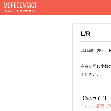
L/R
LはLeft（左）
左右が同じ度数
ください。
【他のガイド】
・
レンズ直径（D