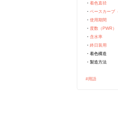
・
着色直径
・
ベースカーブ（B
・
使用期間
・
度数（PWR）
・
含水率
・
終日装用
・
着色構造
・
製造方法
#用語