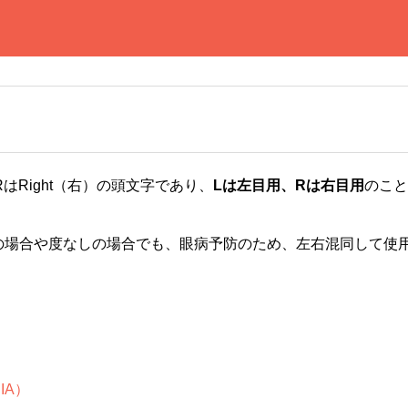
、RはRight（右）の頭文字であり、
Lは左目用、Rは右目用
のこと
の場合や度なしの場合でも、眼病予防のため、左右混同して使
IA）