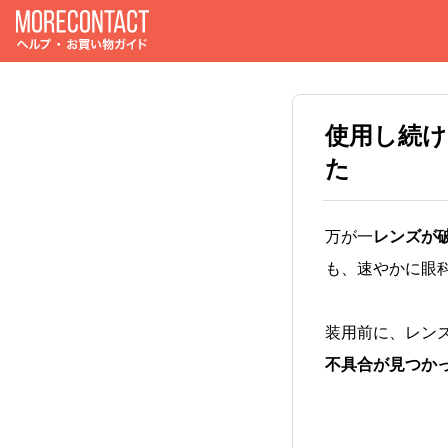
使用し続
た
万が一
レンズが
も、速やかに眼
装用前に、レン
不具合が見つか