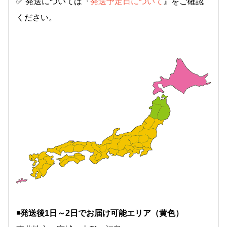
✅ 発送については『
発送予定日について
』をご確認
ください。
◾
️発送後1日～2日でお届け可能エリア（黄色）