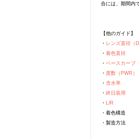
合には、期間内
【他のガイド】
・
レンズ直径（D
・
着色直径
・
ベースカーブ（B
・
度数（PWR）
・
含水率
・
終日装用
・
L/R
・
着色構造
・
製造方法