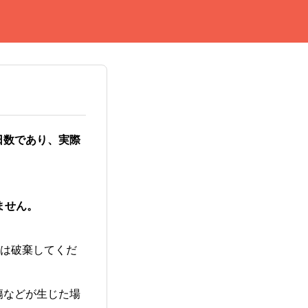
日数であり、実際
ません。
には破棄してくだ
傷などが生じた場