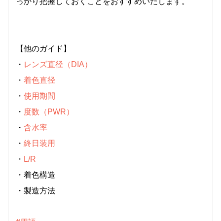
っかり把握しておくことをおすすめいたします。
【他のガイド】
・
レンズ直径（DIA）
・
着色直径
・
使用期間
・
度数（PWR）
・
含水率
・
終日装用
・
L/R
・
着色構造
・
製造方法