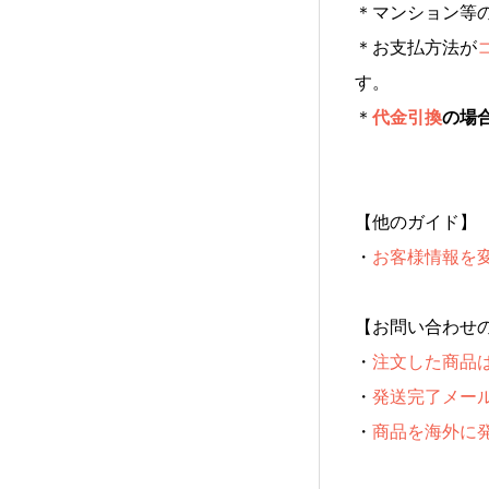
＊マンション等
＊お支払方法が
す。
＊
代金引換
の場
【他のガイド】
・
お客様情報を
【お問い合わせ
・
注文した商品
・
発送完了メー
・
商品を海外に