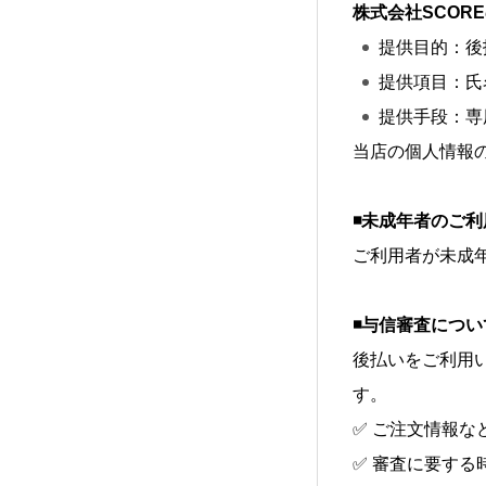
株式会社SCOR
提供目的：後
提供項目：氏
提供手段：専
当店の個人情報
◾️未成年者のご
ご利用者が未成
◾️与信審査につい
後払いをご利用
す。
✅ ご注文情報な
✅ 審査に要す