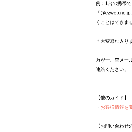
例：1台の携帯で「
「@ezweb.n
くことはできま
＊大変恐れ入り
万が一、空メー
連絡ください。
【他のガイド】
・
お客様情報を
【お問い合わせ