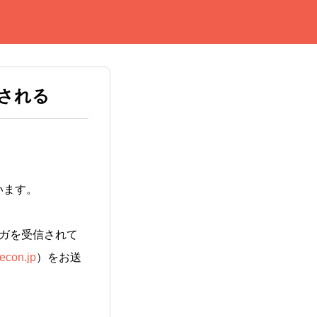
される
います。
ガを受信されて
con.jp
）をお送