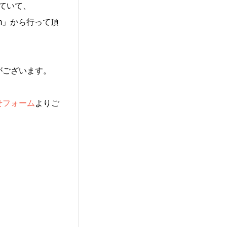
れていて、
om」から行って頂
がございます。
せフォーム
よりご