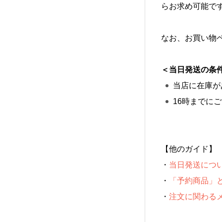
らお求め可能で
なお、お買い物
＜当日発送の条
当店に在庫が
16時までに
【他のガイド】
・
当日発送につ
・
「予約商品」
・
注文に関わる