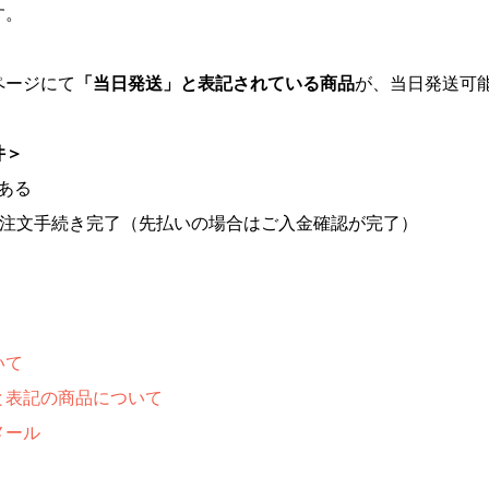
す。
ページにて
「当日発送」と表記されている商品
が、当日発送可
件＞
ある
ご注文手続き完了（先払いの場合はご入金確認が完了）
いて
と表記の商品について
メール