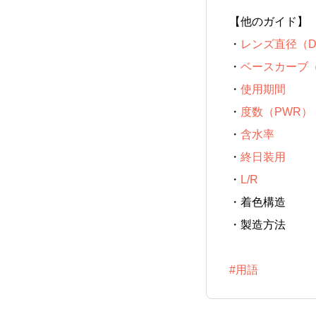
【他のガイド】
・
レンズ直径（D
・
ベースカーブ（B
・
使用期間
・
度数（PWR）
・
含水率
・
終日装用
・
L/R
・
着色構造
・
製造方法
#用語