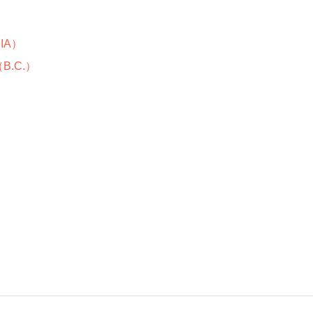
IA）
.C.）